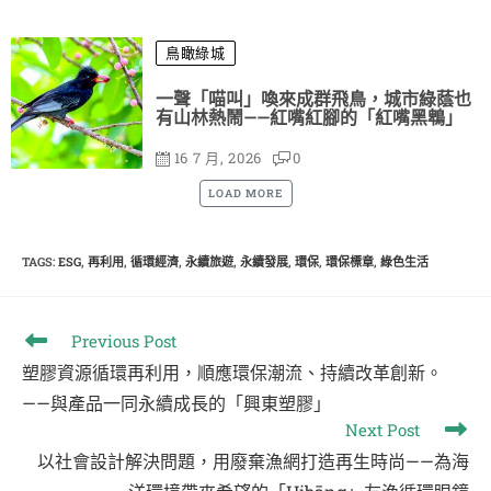
鳥瞰綠城
一聲「喵叫」喚來成群飛鳥，城市綠蔭也
有山林熱鬧——紅嘴紅腳的「紅嘴黑鵯」
16 7 月, 2026
0
LOAD MORE
TAGS
:
ESG
,
再利用
,
循環經濟
,
永續旅遊
,
永續發展
,
環保
,
環保標章
,
綠色生活
Previous Post
塑膠資源循環再利用，順應環保潮流、持續改革創新。
——與產品一同永續成長的「興東塑膠」
Next Post
以社會設計解決問題，用廢棄漁網打造再生時尚——為海