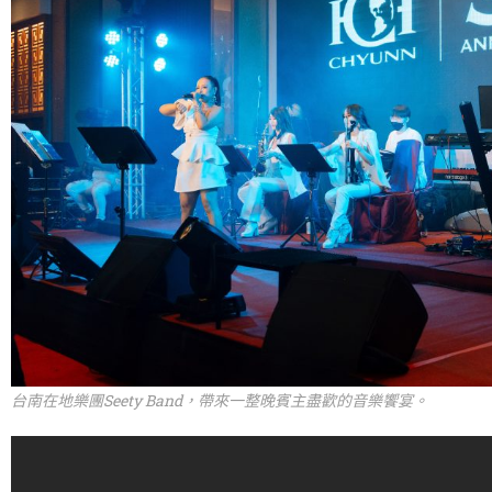
台南在地樂團Seety Band，帶來一整晚賓主盡歡的音樂饗宴。