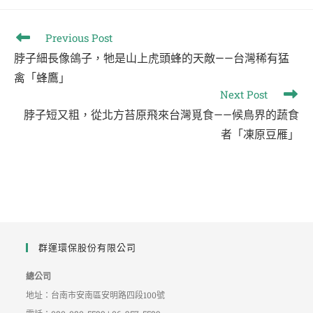
Previous Post
脖子細長像鴿子，牠是山上虎頭蜂的天敵——台灣稀有猛
禽「蜂鷹」
Next Post
脖子短又粗，從北方苔原飛來台灣覓食——候鳥界的蔬食
者「凍原豆雁」
群運環保股份有限公司
總公司
地址：台南市安南區安明路四段100號