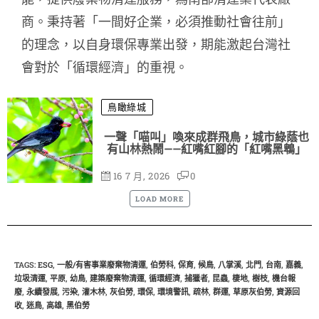
商。秉持著「一間好企業，必須推動社會往前」
的理念，以自身環保專業出發，期能激起台灣社
會對於「循環經濟」的重視。
鳥瞰綠城
一聲「喵叫」喚來成群飛鳥，城市綠蔭也
有山林熱鬧——紅嘴紅腳的「紅嘴黑鵯」
16 7 月, 2026
0
LOAD MORE
TAGS
:
ESG
,
一般/有害事業廢棄物清運
,
伯勞科
,
保育
,
候鳥
,
八掌溪
,
北門
,
台南
,
嘉義
,
垃圾清運
,
平原
,
幼鳥
,
建築廢棄物清運
,
循環經濟
,
捕獵者
,
昆蟲
,
棲地
,
樹枝
,
機台報
廢
,
永續發展
,
污染
,
灌木林
,
灰伯勞
,
環保
,
環境警訊
,
疏林
,
群運
,
草原灰伯勞
,
資源回
收
,
迷鳥
,
高雄
,
黑伯勞