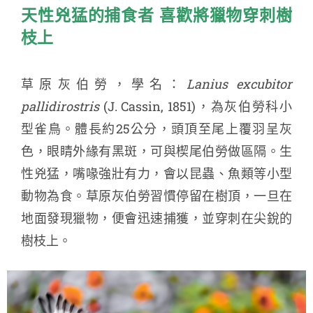
天性兇猛的捕食者 喜歡將獵物穿刺樹
枝上
草原灰伯勞，學名：
Lanius excubitor
pallidirostris
(J. Cassin, 1851)，為灰伯勞科小
型雀鳥。體長約25公分，頭頂至尾上覆羽呈灰
色，眼睛外緣有黑斑，可與楔尾伯勞做區隔。生
性兇猛，嘴喙強壯有力，會以昆蟲、魚類等小型
動物為食。草原灰伯勞習慣停留在樹頂，一旦在
地面發現獵物，便會迅速捕獲，並穿刺在尖銳的
樹枝上。