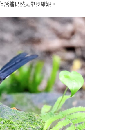
但誘捕仍然是舉步維艱。