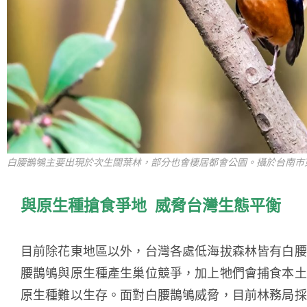
白腰鵲鴝主要出現於次生闊葉林，部分也會棲居都會公園。攝於台南市東寧
與原生種搶食爭地 威脅台灣生態平衡
目前除花東地區以外，台灣各處低海拔森林皆有白腰
腰鵲鴝與原生種產生巢位競爭，加上牠們會捕食本土
原生種難以生存。面對白腰鵲鴝威脅，目前林務局採