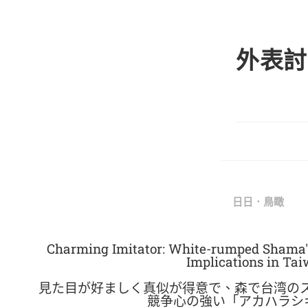
外表討
日日．鳥瞰
Charming Imitator: White-rumped Shama's
Implications in Ta
見た目が好ましく真似が得意で、森で台湾の
競争心の強い「アカハラシ