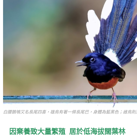
白腰鵲鴝又名長尾四喜，雄鳥有著一條長尾巴，身體為藍黑色；雌鳥則
因棄養致大量繁殖 居於低海拔闊葉林