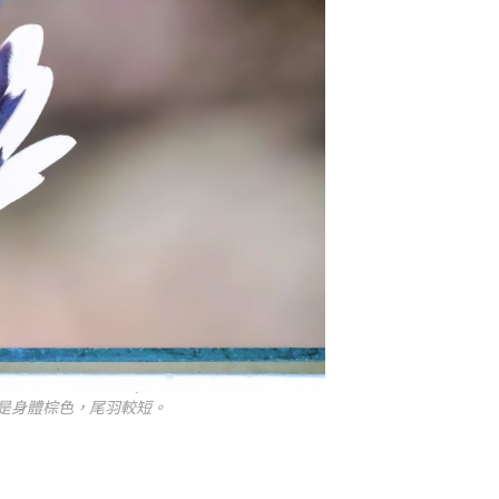
是身體棕色，尾羽較短。