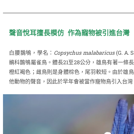
聲音悅耳擅長模仿 作為寵物被引進台灣
白腰鵲鴝，學名：
Copsychus malabaricus
(G. A
鶲科鵲鴝屬雀鳥。體長21至28公分，雄鳥有著一條
橙紅褐色；雌鳥則是身體棕色，尾羽較短。由於雄鳥
他動物的聲音，因此於早年會被當作寵物鳥引入台灣