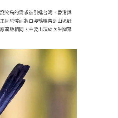
寵物鳥的需求被引進台灣、香港與
主因恐懼而將白腰鵲鴝帶到山區野
原產地相同，主要出現於次生闊葉