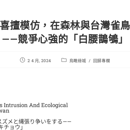
喜擅模仿，在森林與台灣雀
——競爭心強的「白腰鵲鴝」
2 4 月, 2024
鳥瞰綠城
/
回歸專欄
 Intrusion And Ecological
iwan
スズメと縄張り争いをする——
キチョウ」