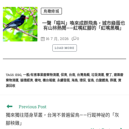
鳥瞰綠城
一聲「喵叫」喚來成群飛鳥，城市綠蔭也
有山林熱鬧——紅嘴紅腳的「紅嘴黑鵯」
16 7 月, 2026
0
LOAD MORE
TAGS
:
ESG
,
一般/有害事業廢棄物清運
,
保育
,
台南
,
台灣鳥類
,
垃圾清運
,
墾丁
,
建築廢
棄物清運
,
循環經濟
,
棲地
,
機台報廢
,
永續發展
,
海鳥
,
環保
,
留鳥
,
白腹鰹鳥
,
群運
,
資
源回收
Previous Post
獨來獨往隱身草叢，台灣不普遍留鳥——行蹤神祕的「灰
腳秧雞」