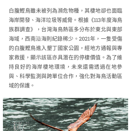
白
腹
鰹
鳥
雖
未
被
列為
瀕
危
物種，
其
棲
地
卻也
面臨
海岸
開發、
海洋
垃圾
等
威脅。
根據《
113
年度
海鳥
族群
調查》，
台灣
海鳥
熱
區
多
分布
於
東北
與
東部
海域，
西南
沿海
則
紀錄
稀少。
2021
年，
一隻受傷
的
白
腹
鰹
鳥
進入
墾丁
國家公園，
經
地方
通報
與
專
家
救援，
顯示
該區亦
具
潛在
的
停
棲
價值。
為了
維
持
良好
的
海岸
棲
地
環境，
未來
還
需
透過
在
地
參
與、
科學
監測
與
跨
單位
合作，
強化
對
海鳥
活動
區
域
的
保護
。