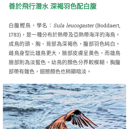
善於
飛行
潛水
深褐
羽
色
配
白
腹
白腹鰹鳥，學名：
Sula leucogaster
(Boddaert,
1783)，是一種分布於熱帶及亞熱帶海洋的海鳥。
成鳥的頭、胸、背部為深褐色，腹部羽色純白。
雌鳥身型比雄鳥更大，臉部皮膚呈黃色，而雄鳥
臉部則為淡藍色。幼鳥的顏色分界較模糊，胸腹
部帶有雜色，翅膀顏色也稍顯暗淡。