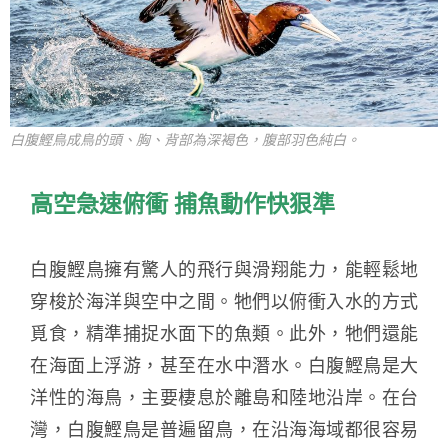
白腹鰹鳥成鳥的頭、胸、背部為深褐色，腹部羽色純白。
高空急速俯衝 捕魚動作快狠準
白腹鰹鳥擁有驚人的飛行與滑翔能力，能輕鬆地
穿梭於海洋與空中之間。牠們以俯衝入水的方式
覓食，精準捕捉水面下的魚類。此外，牠們還能
在海面上浮游，甚至在水中潛水。白腹鰹鳥是大
洋性的海鳥，主要棲息於離島和陸地沿岸。在台
灣，白腹鰹鳥是普遍留鳥，在沿海海域都很容易