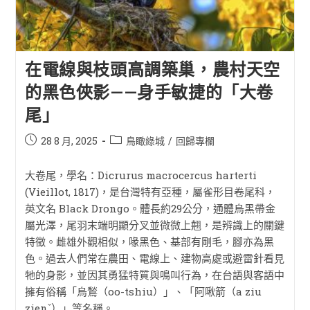
在電線與枝頭高調築巢，農村天空
的黑色俠影——身手敏捷的「大卷
尾」
28 8 月, 2025
鳥瞰綠城
/
回歸專欄
大卷尾，學名：Dicrurus macrocercus harterti
(Vieillot, 1817)，是台灣特有亞種，屬雀形目卷尾科，
英文名 Black Drongo。體長約29公分，通體烏黑帶金
屬光澤，尾羽末端明顯分叉並微微上翹，是辨識上的關鍵
特徵。雌雄外觀相似，喙黑色、基部有剛毛，腳亦為黑
色。過去人們常在農田、電線上、建物高處或避雷針看見
牠的身影，並因其勇猛特質與鳴叫行為，在台語與客語中
擁有俗稱「烏鶖（oo-tshiu）」、「阿啾箭（a ziu
zienˇ）」等名稱。