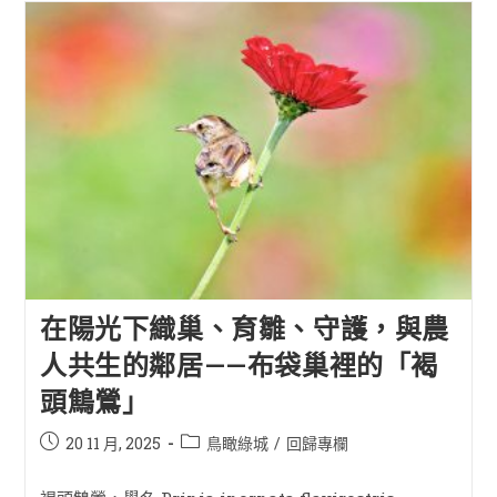
在陽光下織巢、育雛、守護，與農
人共生的鄰居——布袋巢裡的「褐
頭鷦鶯」
20 11 月, 2025
鳥瞰綠城
/
回歸專欄