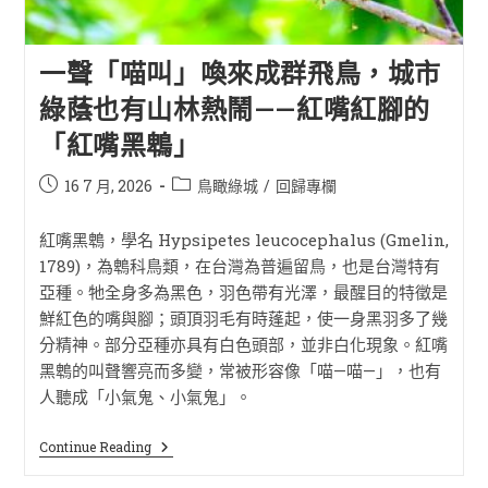
一聲「喵叫」喚來成群飛鳥，城市
綠蔭也有山林熱鬧——紅嘴紅腳的
「紅嘴黑鵯」
16 7 月, 2026
鳥瞰綠城
/
回歸專欄
紅嘴黑鵯，學名 Hypsipetes leucocephalus (Gmelin,
1789)，為鵯科鳥類，在台灣為普遍留鳥，也是台灣特有
亞種。牠全身多為黑色，羽色帶有光澤，最醒目的特徵是
鮮紅色的嘴與腳；頭頂羽毛有時蓬起，使一身黑羽多了幾
分精神。部分亞種亦具有白色頭部，並非白化現象。紅嘴
黑鵯的叫聲響亮而多變，常被形容像「喵—喵—」，也有
人聽成「小氣鬼、小氣鬼」。
Continue Reading