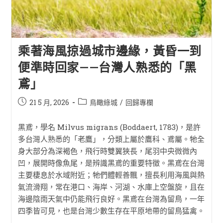
乘著海風掠過城市邊緣，黃昏一到
便準時回家——台灣人熟悉的「黑
鳶」
21 5 月, 2026
鳥瞰綠城
/
回歸專欄
黑鳶，學名 Milvus migrans (Boddaert, 1783)，是許
多台灣人熟悉的「老鷹」，分類上屬於鷹科、鳶屬。牠全
身大部分為深褐色，飛行時雙翼狹長，尾羽中央微微內
凹，展開時像魚尾，是辨識黑鳶的重要特徵。黑鳶在台灣
主要棲息於水域附近；牠們體輕善飄，擅長利用海風與熱
氣流滑翔，常在港口、海岸、河湖、水庫上空盤旋，且在
海邊陰雨天氣中仍能飛行良好。黑鳶在台灣為留鳥，一年
四季皆可見，也是台灣少數生存在平原地帶的留鳥猛禽。