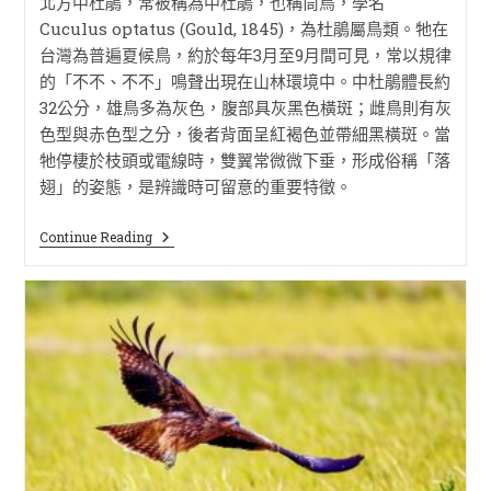
北方中杜鵑，常被稱為中杜鵑，也稱筒鳥，學名
Cuculus optatus (Gould, 1845)，為杜鵑屬鳥類。牠在
台灣為普遍夏候鳥，約於每年3月至9月間可見，常以規律
的「不不、不不」鳴聲出現在山林環境中。中杜鵑體長約
32公分，雄鳥多為灰色，腹部具灰黑色橫斑；雌鳥則有灰
色型與赤色型之分，後者背面呈紅褐色並帶細黑橫斑。當
牠停棲於枝頭或電線時，雙翼常微微下垂，形成俗稱「落
翅」的姿態，是辨識時可留意的重要特徵。
Continue Reading