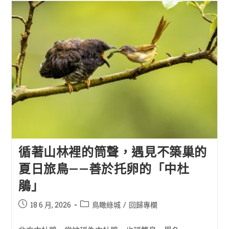
循著山林裡的筒聲，遇見不築巢的
夏日旅鳥——善於托卵的「中杜
鵑」
18 6 月, 2026
鳥瞰綠城
/
回歸專欄