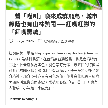
一聲「喵叫」喚來成群飛鳥，城市
綠蔭也有山林熱鬧——紅嘴紅腳的
「紅嘴黑鵯」
16 7 月, 2026
鳥瞰綠城
/
回歸專欄
紅嘴黑鵯，學名 Hypsipetes leucocephalus (Gmelin,
1789)，為鵯科鳥類，在台灣為普遍留鳥，也是台灣特有
亞種。牠全身多為黑色，羽色帶有光澤，最醒目的特徵是
鮮紅色的嘴與腳；頭頂羽毛有時蓬起，使一身黑羽多了幾
分精神。部分亞種亦具有白色頭部，並非白化現象。紅嘴
黑鵯的叫聲響亮而多變，常被形容像「喵—喵—」，也有
人聽成「小氣鬼、小氣鬼」。
Continue Reading