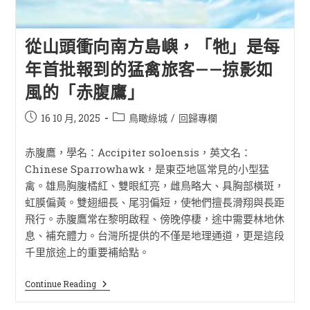
從山頭衝向南方島嶼，「牠」是每
年首批報到的猛禽旅客——掠影如
風的「赤腹鷹」
16 10 月, 2025
鳥瞰綠城
/
回歸專欄
赤腹鷹，學名：Accipiter soloensis，英文名：
Chinese Sparrowhawk，是東亞地區常見的小型猛
禽。雄鳥胸腹橘紅、雙眼紅亮，雌鳥略大、具胸部橫斑，
虹膜偏黃。雙翅細長、尾羽偏短，使牠們擅長滑翔與長距
飛行。赤腹鷹常在黎明啟程、傍晚停棲，途中需要林地休
息、補充體力。台灣所提供的不僅是地理通道，更是這段
千里旅途上的重要補給點。
Continue Reading