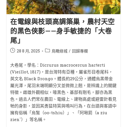
在電線與枝頭高調築巢，農村天空
的黑色俠影——身手敏捷的「大卷
尾」
28 8 月, 2025
鳥瞰綠城
/
回歸專欄
大卷尾，學名：Dicrurus macrocercus harterti
(Vieillot, 1817)，是台灣特有亞種，屬雀形目卷尾科，
英文名 Black Drongo。體長約29公分，通體烏黑帶金
屬光澤，尾羽末端明顯分叉並微微上翹，是辨識上的關鍵
特徵。雌雄外觀相似，喙黑色、基部有剛毛，腳亦為黑
色。過去人們常在農田、電線上、建物高處或避雷針看見
牠的身影，並因其勇猛特質與鳴叫行為，在台語與客語中
擁有俗稱「烏鶖（oo-tshiu）」、「阿啾箭（a ziu
zienˇ）」等名稱。