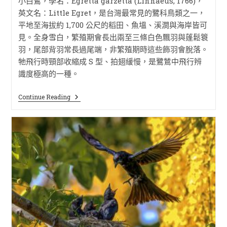
小白鷺，學名：Egretta garzetta (Linnaeus, 1766)，
英文名：Little Egret，是台灣最常見的鷺科鳥類之一，
平地至海拔約 1,700 公尺的稻田、魚塭、溪澗與海岸皆可
見。全身雪白，繁殖期會長出兩至三條白色飄羽與蓬鬆簑
羽，尾部背羽常長過尾端，非繁殖期時這些飾羽會脫落。
牠飛行時頸部收縮成 S 型、拍翅緩慢，是鷺鷥中飛行辨
識度極高的一種。
Continue Reading