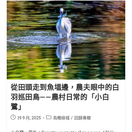
從田頭走到魚塭邊，農夫眼中的白
羽巡田鳥——農村日常的「小白
鷺」
19 9 月, 2025
鳥瞰綠城
/
回歸專欄