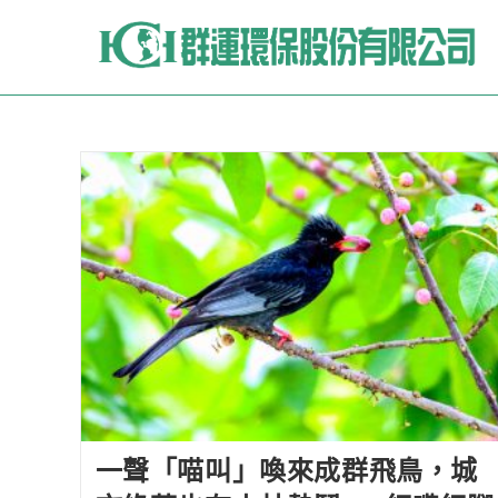
一聲「喵叫」喚來成群飛鳥，城