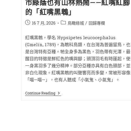
市綠蔭也有山林熱鬧——紅嘴紅腳
的「紅嘴黑鵯」
16 7 月, 2026
鳥瞰綠城
/
回歸專欄
紅嘴黑鵯，學名 Hypsipetes leucocephalus
(Gmelin, 1789)，為鵯科鳥類，在台灣為普遍留鳥，也
是台灣特有亞種。牠全身多為黑色，羽色帶有光澤，最
醒目的特徵是鮮紅色的嘴與腳；頭頂羽毛有時蓬起，使
一身黑羽多了幾分精神。部分亞種亦具有白色頭部，並
非白化現象。紅嘴黑鵯的叫聲響亮而多變，常被形容像
「喵—喵—」，也有人聽成「小氣鬼、小氣鬼」。
Continue Reading