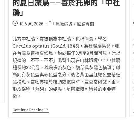
的夏日旅鳥——善於托卵的「中杜
鵑」
18 6 月, 2026
鳥瞰綠城
/
回歸專欄
北方中杜鵑，常被稱為中杜鵑，也稱筒鳥，學名
Cuculus optatus (Gould, 1845)，為杜鵑屬鳥類。牠
在台灣為普遍夏候鳥，約於每年3月至9月間可見，常以
規律的「不不、不不」鳴聲出現在山林環境中。中杜鵑
體長約32公分，雄鳥多為灰色，腹部具灰黑色橫斑；雌
鳥則有灰色型與赤色型之分，後者背面呈紅褐色並帶細
黑橫斑。當牠停棲於枝頭或電線時，雙翼常微微下垂，
形成俗稱「落翅」的姿態，是辨識時可留意的重要特
徵。
Continue Reading