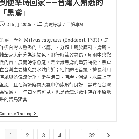
到便準時回家——台灣人熟悉的
「黑鳶」
21 5 月, 2026
鳥瞰綠城
/
回歸專欄
黑鳶，學名 Milvus migrans (Boddaert, 1783)，是
許多台灣人熟悉的「老鷹」，分類上屬於鷹科、鳶屬。
牠全身大部分為深褐色，飛行時雙翼狹長，尾羽中央微
微內凹，展開時像魚尾，是辨識黑鳶的重要特徵。黑鳶
在台灣主要棲息於水域附近；牠們體輕善飄，擅長利用
海風與熱氣流滑翔，常在港口、海岸、河湖、水庫上空
盤旋，且在海邊陰雨天氣中仍能飛行良好。黑鳶在台灣
為留鳥，一年四季皆可見，也是台灣少數生存在平原地
帶的留鳥猛禽。
Continue Reading
1
2
3
4
...
32