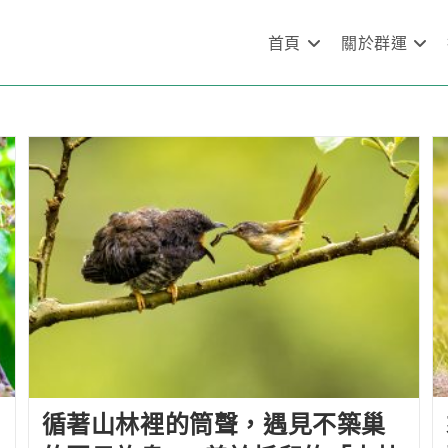
首頁
關於群運
循著山林裡的筒聲，遇見不築巢