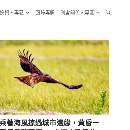
投資人專區
回歸專欄
利害關係人專區
乘著海風掠過城市邊緣，黃昏一